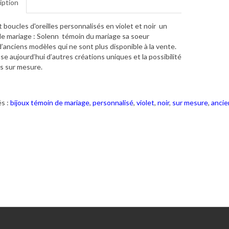
iption
t boucles d'oreilles personnalisés en violet et noir un
e mariage : Solenn témoin du mariage sa soeur
t d’anciens modèles qui ne sont plus disponible à la vente.
se aujourd’hui d’autres créations uniques et la possibilité
s sur mesure.
s :
bijoux témoin de mariage
,
personnalisé
,
violet
,
noir
,
sur mesure
,
ancie