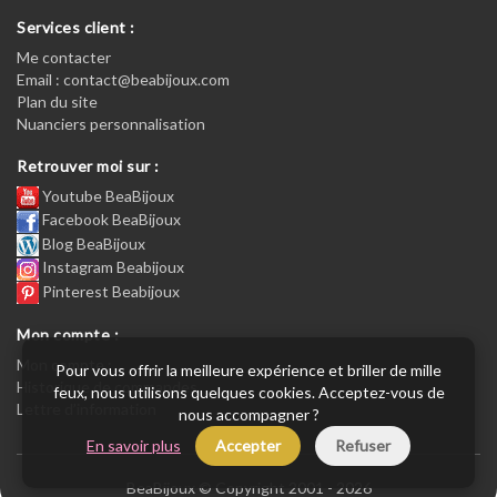
Services client :
Me contacter
Email : contact@beabijoux.com
Plan du site
Nuanciers personnalisation
Retrouver moi sur :
Youtube BeaBijoux
Facebook BeaBijoux
Blog BeaBijoux
Instagram Beabijoux
Pinterest Beabijoux
Mon compte :
Mon compte :
Pour vous offrir la meilleure expérience et briller de mille
Historique de commandes
feux, nous utilisons quelques cookies. Acceptez-vous de
Lettre d’information
nous accompagner ?
En savoir plus
Accepter
Refuser
BeaBijoux © Copyright 2001 - 2026