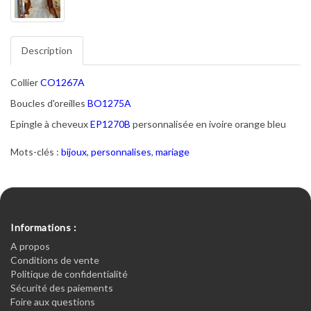
Description
Collier
CO1267A
Boucles d'oreilles
BO1275A
Epingle à cheveux
EP1270B
personnalisée en ivoire orange bleu
Mots-clés :
bijoux
,
personnalises
,
mariage
Informations :
A propos
Conditions de vente
Politique de confidentialité
Sécurité des paiements
Foire aux questions