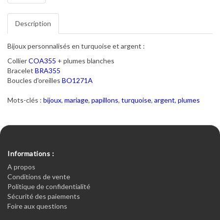
Description
Bijoux personnalisés en turquoise et argent :
Collier
COA355
+ plumes blanches
Bracelet
BRA355
Boucles d'oreilles
BO1271A
Mots-clés :
bijoux
,
mariage
,
papillons
,
turquoise
,
argent
,
plumes
Informations :
A propos
Conditions de vente
Politique de confidentialité
Sécurité des paiements
Foire aux questions