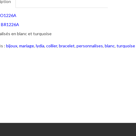
iption
O1226A
t
BR1226A
lisés en blanc et turquoise
s :
bijoux
,
mariage
,
lydia
,
collier
,
bracelet
,
personnalises
,
blanc
,
turquoise