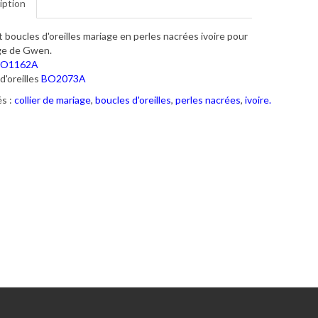
iption
et boucles d'oreilles mariage en perles nacrées ivoire pour
ge de Gwen.
O1162A
d'oreilles
BO2073A
s :
collier de mariage
,
boucles d'oreilles
,
perles nacrées
,
ivoire.