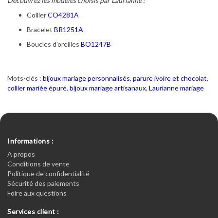
Découvrez les modèles choisis par Laurianne :
Collier
CO4281A
Bracelet
BR1251A
Boucles d'oreilles
BO1247B
Mots-clés :
bijoux mariage personnalisés
,
parure ivoire et chocolat
,
collier mariée épuré
,
bijoux mariage artisanaux
,
Laurianne mariage
Informations :
A propos
Conditions de vente
Politique de confidentialité
Sécurité des paiements
Foire aux questions
Services client :