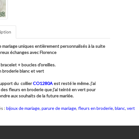
iption
e mariage uniques entièrement personnalisés à la suite
reux échanges avec Florence
 bracelet + boucles d'oreilles.
n broderie blanc et vert
support du collier
CO1280A
est resté le même. j'ai
des fleurs en broderie que j'ai teinté en vert pour
ndre aux souhaits de la future mariée.
s :
bijoux de mariage
,
parure de mariage
,
fleurs en broderie
,
blanc
,
vert