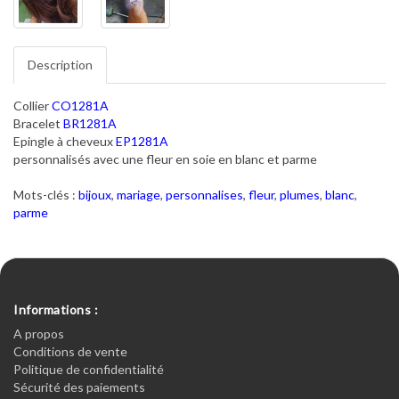
Description
Collier
CO1281A
Bracelet
BR1281A
Epingle à cheveux
EP1281A
personnalisés avec une fleur en soie en blanc et parme
Mots-clés :
bijoux
,
mariage
,
personnalises
,
fleur
,
plumes
,
blanc
,
parme
Informations :
A propos
Conditions de vente
Politique de confidentialité
Sécurité des paiements