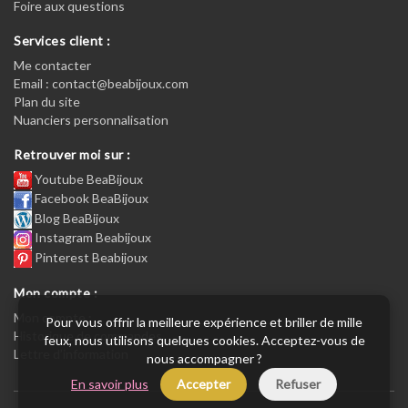
Foire aux questions
Services client :
Me contacter
Email : contact@beabijoux.com
Plan du site
Nuanciers personnalisation
Retrouver moi sur :
Youtube BeaBijoux
Facebook BeaBijoux
Blog BeaBijoux
Instagram Beabijoux
Pinterest Beabijoux
Mon compte :
Mon compte :
Pour vous offrir la meilleure expérience et briller de mille
Historique de commandes
feux, nous utilisons quelques cookies. Acceptez-vous de
Lettre d’information
nous accompagner ?
En savoir plus
Accepter
Refuser