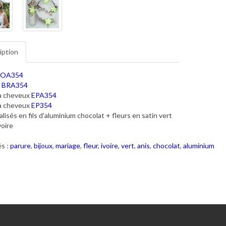
iption
OA354
t
BRA354
 à cheveux
EPA354
 à cheveux
EP354
lisés en fils d'aluminium chocolat + fleurs en satin vert
voire
s :
parure
,
bijoux
,
mariage
,
fleur
,
ivoire
,
vert
,
anis
,
chocolat
,
aluminium