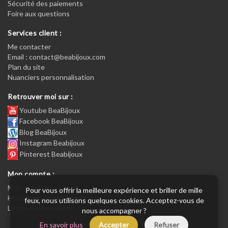
Sécurité des paiements
Foire aux questions
Services client :
Me contacter
Email : contact@beabijoux.com
Plan du site
Nuanciers personnalisation
Retrouver moi sur :
Youtube BeaBijoux
Facebook BeaBijoux
Blog BeaBijoux
Instagram Beabijoux
Pinterest Beabijoux
Mon compte :
Mon compte :
Pour vous offrir la meilleure expérience et briller de mille
Historique de commandes
feux, nous utilisons quelques cookies. Acceptez-vous de
Lettre d’information
nous accompagner ?
En savoir plus
Accepter
Refuser