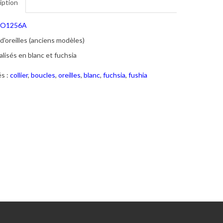
iption
O1256A
d'oreilles (anciens modèles)
lisés en blanc et fuchsia
s :
collier
,
boucles
,
oreilles
,
blanc
,
fuchsia
,
fushia