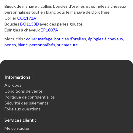
Bijoux de mariage : collier, boucles d'oreilles et épingles à cheveux
personnalisés tout en blanc pour le mariage de Dorothée.
Collier
CO1172A
Boucles
BO1138D
avec des perles goutte
Epingles à cheveux
EP1007A
Mots-clés :
collier mariage
,
boucles d'oreilles
,
épingles à cheveux
,
perles
,
blanc
,
personnalisés
,
sur mesure.
Informations :
A propos
Conditions de vente
Politique de confidentialité
Sécurité des paiements
Foire aux questions
Services client :
Me contacter