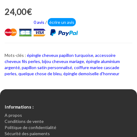
24,00€
0 avis
/
écrire un avis
Mots-clés :
épingle cheveux papillon turquoise
,
accessoire
cheveux fils perles
,
bijou cheveux mariage
,
épingle aluminium
argenté
,
papillon satin personnalisé
,
coiffure mariee cascade
perles
,
quelque chose de bleu
,
épingle demoiselle d'honneur
Informations :
A propos
Conditions de vente
Politique de confidentialité
Sécurité des paiements