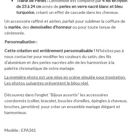
Traîne de Perles :
L'ensemble est complété par
4 fils en nylon
de 23 à 24 cm
ornés de
perles en verre nacré blanc et bleu
turquoise
, créant un effet de cascade dans les cheveux.
Un accessoire raffiné et aérien, parfait pour sublimer la coiffure de
la
mariée
, des
demoiselles d’honneur
ou pour toute tenue de
cérémonie.
Personnalisation :
Cette création est entièrement personnalisable !
N'hésitez pas à
nous contacter pour modifier les couleurs du satin, des fils
d'aluminium et des perles nacrées afin de les harmoniser à la
palette chromatique de votre mariage.
La première photo est une mise en scène simulée pour inspiration.
Les photos suivantes présentent le bijou réel.
Découvrez dans l’onglet “Bijoux assortis” les accessoires
coordonnés (collier, bracelet, boucles d'oreilles, épingles à cheveux,
broches, jarretière) pour créer un ensemble mariage élégant et
harmonieux.
Modèle : EPA361