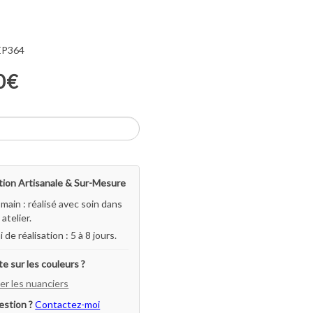
 EP364
0€
ion Artisanale & Sur-Mesure
-main : réalisé avec soin dans
atelier.
i de réalisation : 5 à 8 jours.
e sur les couleurs ?
er les nuanciers
estion ?
Contactez-moi