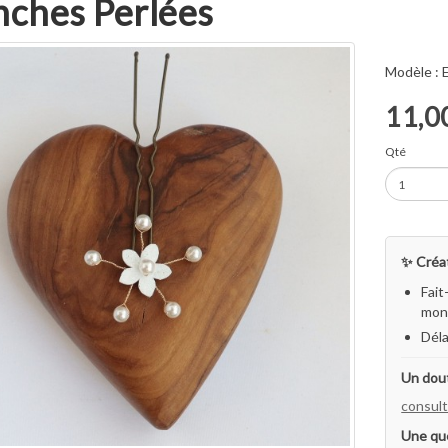
nches Perlées
Modèle :
11,0
Qté
✨ Créat
Fait
mon 
Déla
Un dout
consult
Une qu