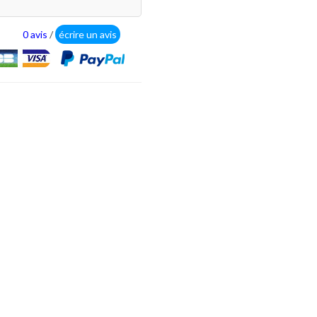
0 avis
/
écrire un avis