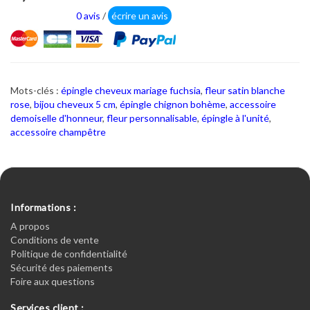
0 avis
/
écrire un avis
Mots-clés :
épingle cheveux mariage fuchsia
,
fleur satin blanche
rose
,
bijou cheveux 5 cm
,
épingle chignon bohème
,
accessoire
demoiselle d'honneur
,
fleur personnalisable
,
épingle à l'unité
,
accessoire champêtre
Informations :
A propos
Conditions de vente
Politique de confidentialité
Sécurité des paiements
Foire aux questions
Services client :