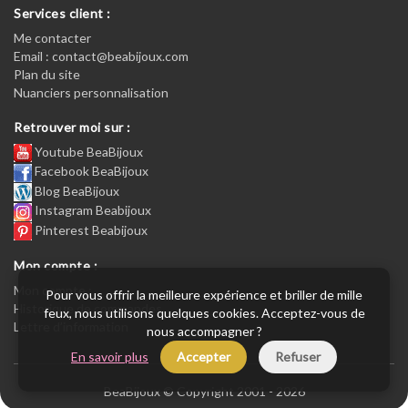
Services client :
Me contacter
Email : contact@beabijoux.com
Plan du site
Nuanciers personnalisation
Retrouver moi sur :
Youtube BeaBijoux
Facebook BeaBijoux
Blog BeaBijoux
Instagram Beabijoux
Pinterest Beabijoux
Mon compte :
Mon compte :
Pour vous offrir la meilleure expérience et briller de mille
Historique de commandes
feux, nous utilisons quelques cookies. Acceptez-vous de
Lettre d’information
nous accompagner ?
En savoir plus
Accepter
Refuser
BeaBijoux © Copyright 2001 - 2026