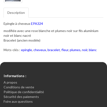
Description
Epingle à cheveux
EPA324
modifiée avec une rose blanche et plumes noir sur fils aluminium
noir et blanc nacré
Bracelet (ancien modèle)
Mots-clés :
epingle
,
cheveux
,
bracelet
,
fleur
,
plumes
,
noir
,
blanc
Informations :
A propos
Conditions de vente
Politique de confidentialité
Sécurité des paiements
Foire aux questions