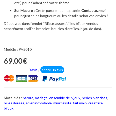
etc.) pour s'adapter à votre thème.
Sur Mesure :
Cette parure est adaptable.
Contactez-moi
pour ajuster les longueurs ou les détails selon vos envies !
Découvrez dans l’onglet “Bijoux assortis” les bijoux vendus
séparément (collier, bracelet, boucles d'oreilles, bijou de dos).
Modèle : PA5010
69,00€
0 avis
/
écrire un avis
Mots-clés :
parure
,
mariage
,
ensemble de bijoux
,
perles blanches
,
billes dorées
,
acier inoxydable
,
minimaliste
,
fait main
,
créatrice
bijoux