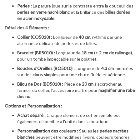
Perles :
La parure joue sur le contraste entre la douceur des
perles en verre nacré blanc
et la brillance des
billes dorées
en acier inoxydable
.
Détail des 4 Éléments :
Collier (CO5010) :
Longueur de
40 cm
, rythmé par une
alternance délicate de perles et de billes.
Bracelet (BR5010) :
Longueur de
18 cm (+ 2 cm de rallonge)
,
pour un tombé impeccable sur le poignet.
Boucles d'Oreilles (BO5010) :
Longueur de
4,3 cm
, montées
sur des
clous simples
pour une chute fluide et aérienne.
Bijou de Dos (BD5010) :
Pièce de
20 cm
à accrocher au
fermoir du collier, l'accessoire maître pour
magnifier une robe
dos nu
.
Options et Personnalisation :
Achat séparé :
Chaque élément de cet ensemble est
également disponible à l'unité dans la boutique.
Personnalisation des couleurs :
Seules les
perles nacrées
blanches
peuvent être modifiées (ivoire, couleurs tendres,