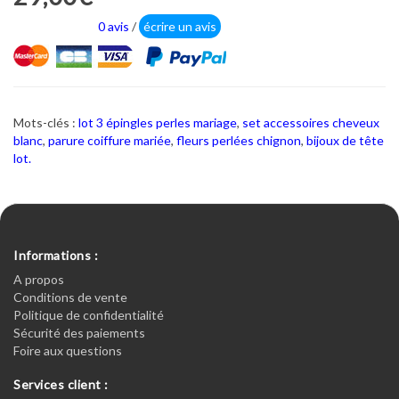
0 avis
/
écrire un avis
Mots-clés :
lot 3 épingles perles mariage
,
set accessoires cheveux
blanc
,
parure coiffure mariée
,
fleurs perlées chignon
,
bijoux de tête
lot.
Informations :
A propos
Conditions de vente
Politique de confidentialité
Sécurité des paiements
Foire aux questions
Services client :