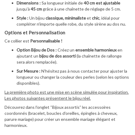
Dimensions :
Sa longueur initiale de
40 cm est ajustable
jusqu'à
45 cm
grâce à une chaînette de réglage de 5 cm.
Style :
Un bijou
classique, minimaliste
et
chic
, idéal pour
compléter n'importe quelle robe, du style sirène au dos nu.
Options et Personnalisation
Ce collier est
Personnalisable !
Option Bijou de Dos :
Créez un
ensemble harmonieux
en
ajoutant un
bijou de dos assorti
(la chaînette de rallonge
sera alors remplacée).
Sur Mesure :
N'hésitez pas à nous contacter pour ajuster la
longueur ou changer la couleur des perles (selon les options
disponibles).
La première photo est une mise en scène simulée pour inspiration.
Les photos suivantes présentent le bijou réel.
Découvrez dans l’onglet “Bijoux assortis” les accessoires
coordonnés (bracelet, boucles d'oreilles, épingles à cheveux,
parure mariage) pour créer un ensemble mariage élégant et
harmonieux.