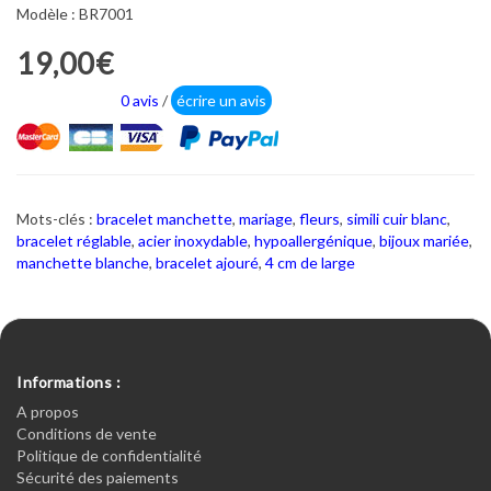
Modèle : BR7001
19,00€
0 avis
/
écrire un avis
Mots-clés :
bracelet manchette
,
mariage
,
fleurs
,
simili cuir blanc
,
bracelet réglable
,
acier inoxydable
,
hypoallergénique
,
bijoux mariée
,
manchette blanche
,
bracelet ajouré
,
4 cm de large
Informations :
A propos
Conditions de vente
Politique de confidentialité
Sécurité des paiements