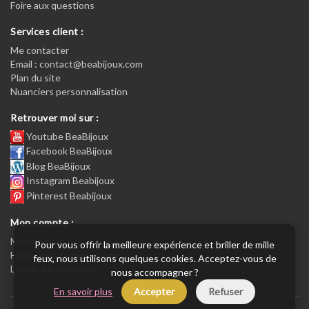
Foire aux questions
Services client :
Me contacter
Email : contact@beabijoux.com
Plan du site
Nuanciers personnalisation
Retrouver moi sur :
Youtube BeaBijoux
Facebook BeaBijoux
Blog BeaBijoux
Instagram Beabijoux
Pinterest Beabijoux
Mon compte :
Mon compte :
Pour vous offrir la meilleure expérience et briller de mille
Historique de commandes
feux, nous utilisons quelques cookies. Acceptez-vous de
Lettre d’information
nous accompagner ?
En savoir plus
Accepter
Refuser