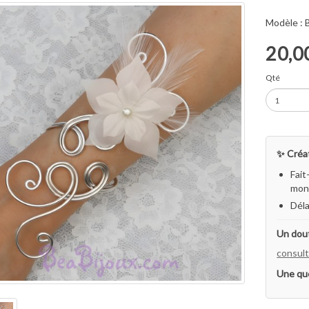
Modèle :
20,0
Qté
✨ Créat
Fait
mon 
Déla
Un dout
consult
Une qu