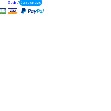
0 avis
/
écrire un avis