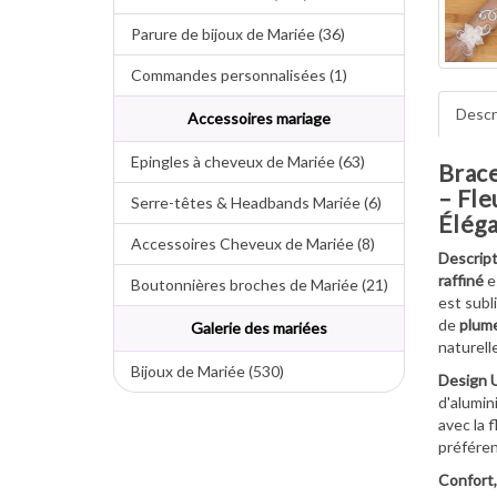
Parure de bijoux de Mariée (36)
Commandes personnalisées (1)
Descr
Accessoires mariage
Epingles à cheveux de Mariée (63)
Brace
– Fle
Serre-têtes & Headbands Mariée (6)
Élég
Accessoires Cheveux de Mariée (8)
Descript
raffiné
e
Boutonnières broches de Mariée (21)
est subl
de
plum
Galerie des mariées
naturelle
Bijoux de Mariée (530)
Design U
d'alumin
avec la f
préférenc
Confort,