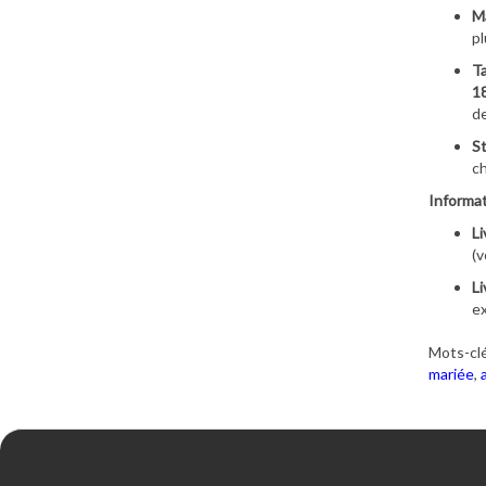
Ma
pl
Ta
1
de
St
c
Informat
Li
(v
Li
ex
Mots-clé
mariée
,