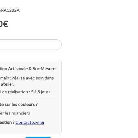
 BRA1282A
0€
ion Artisanale & Sur-Mesure
-main : réalisé avec soin dans
atelier.
i de réalisation : 5 à 8 jours.
e sur les couleurs ?
er les nuanciers
estion ?
Contactez-moi