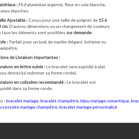
tériaux :
Fil d’aluminium argenté, fleur en soie blanche,
umes blanches.
ille Ajustable :
Conçu pour une taille de poignet de
15 à
8 cm
. D'autres dimensions ou un changement de couleurs
 tous les éléments sont positbles
sur demande
.
yle :
Parfait pour un look de mariée élégant, bohème ou
hampêtre.
ions de Livraison Importantes :
vraison en lettre suivie :
Le bracelet sera expédié à plat
ous devrez lui redonner sa forme ronde).
vraison en colissimo recommandé :
Le bracelet est
pédié dans sa forme ronde.
s :
bracelet mariage
,
bracelet champêtre
,
bijou mariage romantique
,
brac
accessoire mariage champêtre
,
bracelet mariage personnalisé