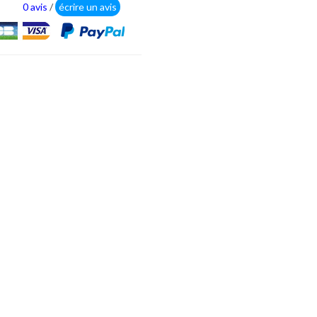
0 avis
/
écrire un avis