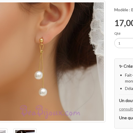
Modèle :
17,0
Qté
✨ Créat
Fait
mon 
Déla
Un dout
consult
Une qu