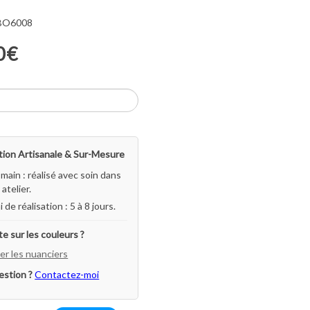
 BO6008
0€
ion Artisanale & Sur-Mesure
-main : réalisé avec soin dans
atelier.
i de réalisation : 5 à 8 jours.
e sur les couleurs ?
er les nuanciers
estion ?
Contactez-moi