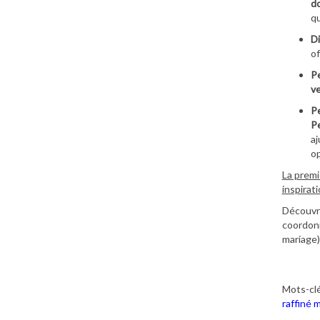
do
qu
Di
of
Pe
ve
Pe
Pe
aj
op
La premi
inspirat
Découvre
coordonn
mariage)
Mots-clé
raffiné 