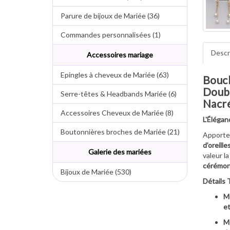
Parure de bijoux de Mariée (36)
Commandes personnalisées (1)
Descr
Accessoires mariage
Epingles à cheveux de Mariée (63)
Boucl
Doubl
Serre-têtes & Headbands Mariée (6)
Nacré
Accessoires Cheveux de Mariée (8)
L'Élégan
Boutonnières broches de Mariée (21)
Apport
d’oreill
Galerie des mariées
valeur l
cérémoni
Bijoux de Mariée (530)
Détails 
M
et
Mé