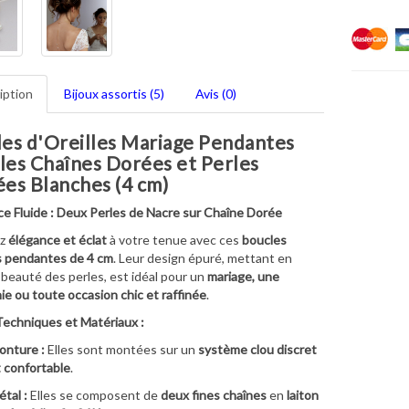
iption
Bijoux assortis (5)
Avis (0)
es d'Oreilles Mariage Pendantes
es Chaînes Dorées et Perles
es Blanches (4 cm)
ce Fluide : Deux Perles de Nacre sur Chaîne Dorée
ez
élégance et éclat
à votre tenue avec ces
boucles
es pendantes de 4 cm
. Leur design épuré, mettant en
a beauté des perles, est idéal pour un
mariage, une
e ou toute occasion chic et raffinée
.
Techniques et Matériaux :
onture :
Elles sont montées sur un
système clou discret
 confortable
.
tal :
Elles se composent de
deux fines chaînes
en
laiton