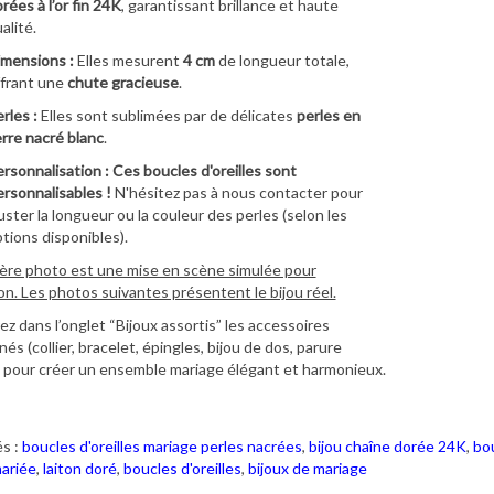
rées à l’or fin 24K
, garantissant brillance et haute
alité.
mensions :
Elles mesurent
4 cm
de longueur totale,
frant une
chute gracieuse
.
rles :
Elles sont sublimées par de délicates
perles en
rre nacré blanc
.
rsonnalisation :
Ces boucles d'oreilles sont
rsonnalisables !
N'hésitez pas à nous contacter pour
uster la longueur ou la couleur des perles (selon les
tions disponibles).
ère photo est une mise en scène simulée pour
ion. Les photos suivantes présentent le bijou réel.
z dans l’onglet “Bijoux assortis” les accessoires
és (collier, bracelet, épingles, bijou de dos, parure
 pour créer un ensemble mariage élégant et harmonieux.
s :
boucles d'oreilles mariage perles nacrées
,
bijou chaîne dorée 24K
,
bo
mariée
,
laiton doré
,
boucles d'oreilles
,
bijoux de mariage