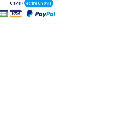
0 avis
/
écrire un avis