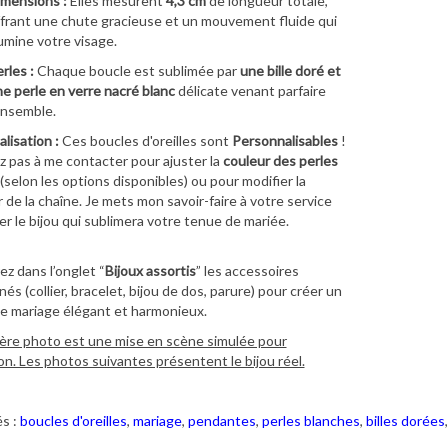
mensions :
Elles mesurent
4,3 cm
de longueur totale,
frant une chute gracieuse et un mouvement fluide qui
lumine votre visage.
rles :
Chaque boucle est sublimée par
une bille doré et
ne
perle en verre nacré blanc
délicate venant parfaire
ensemble.
lisation :
Ces boucles d'oreilles sont
Personnalisables
!
z pas à me contacter pour ajuster la
couleur des perles
(selon les options disponibles) ou pour modifier la
 de la chaîne. Je mets mon savoir-faire à votre service
er le bijou qui sublimera votre tenue de mariée.
z dans l’onglet “
Bijoux assortis
” les accessoires
és (collier, bracelet, bijou de dos, parure) pour créer un
 mariage élégant et harmonieux.
ère photo est une mise en scène simulée pour
ion. Les photos suivantes présentent le bijou réel.
s :
boucles d'oreilles
,
mariage
,
pendantes
,
perles blanches
,
billes dorées