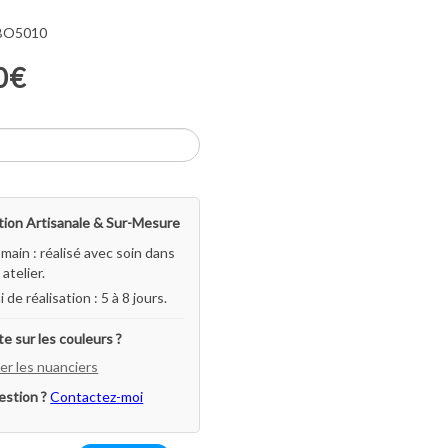
 BO5010
0€
ion Artisanale & Sur-Mesure
-main : réalisé avec soin dans
atelier.
i de réalisation : 5 à 8 jours.
e sur les couleurs ?
er les nuanciers
estion ?
Contactez-moi