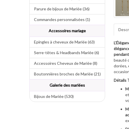
Parure de bijoux de Mariée (36)
Commandes personnalisées (1)
Descr
Accessoires mariage
Epingles à cheveux de Mariée (63)
L'Élégan
élégance
Serre-têtes & Headbands Mariée (6)
pendant
beauté c
Accessoires Cheveux de Mariée (8)
dorées, 
occasion
Boutonnières broches de Mariée (21)
Détails 
Galerie des mariées
M
et
Bijoux de Mariée (530)
vo
Mé
ac
ex