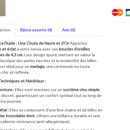
iption
Bijoux assortis (4)
Avis (0)
ce Fluide : Une Chute de Nacre et d'Or
Apportez
 et éclat
à votre tenue avec ces
boucles d’oreilles
es de 4,3 cm
. Leur design épuré, mettant en valeur la
lassique des perles nacrées et la modernité des billes
est idéal pour un
mariage
, une cérémonie ou toute
 chic et raffinée.
Techniques et Matériaux :
onture :
Elles sont montées sur un
système clou simple
 discret, garantissant un confort optimal tout au long de
tre journée.
tal :
Elles se composent d'une fine chaîne et de billes en
ier inoxydable doré
, offrant une brillance durable et une
cellente résistance (anti-allergénique).