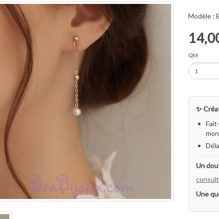
Modèle :
14,0
Qté
✨ Créat
Fait
mon 
Déla
Un dout
consult
Une qu