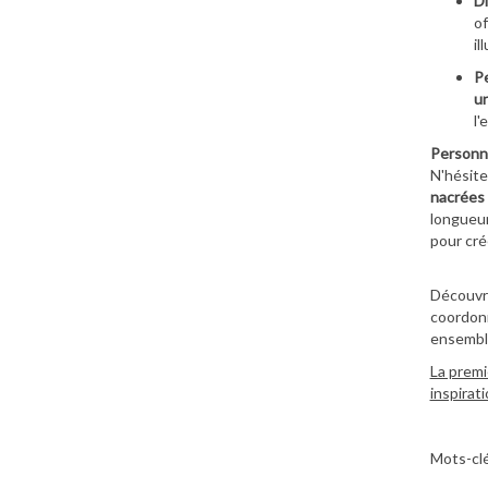
Di
of
il
Pe
u
l'
Personna
N'hésite
nacrées
longueur
pour cré
Découvre
coordonn
ensemble
La premi
inspirat
Mots-clé