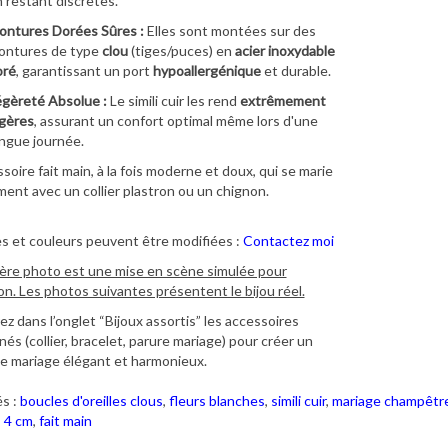
 restant discrètes.
ontures Dorées Sûres :
Elles sont montées sur des
ontures de type
clou
(tiges/puces) en
acier inoxydable
oré
, garantissant un port
hypoallergénique
et durable.
gèreté Absolue :
Le simili cuir les rend
extrêmement
gères
, assurant un confort optimal même lors d'une
ngue journée.
soire fait main, à la fois moderne et doux, qui se marie
ment avec un collier plastron ou un chignon.
les et couleurs peuvent être modifiées :
Contactez moi
ère photo est une mise en scène simulée pour
ion. Les photos suivantes présentent le bijou réel.
z dans l’onglet “Bijoux assortis” les accessoires
és (collier, bracelet, parure mariage) pour créer un
 mariage élégant et harmonieux.
s :
boucles d'oreilles clous
,
fleurs blanches
,
simili cuir
,
mariage champêtr
,
4 cm
,
fait main