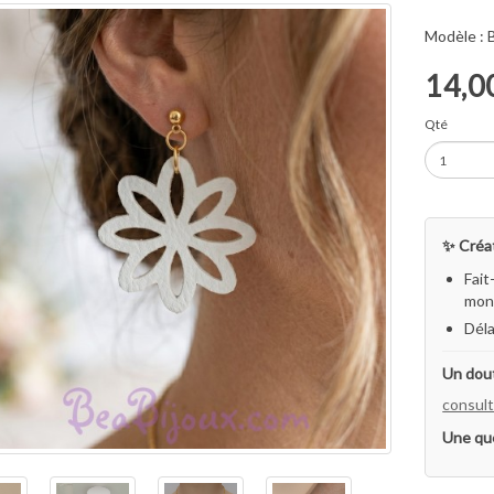
Modèle :
14,0
Qté
✨ Créat
Fait
mon 
Déla
Un dout
consult
Une qu