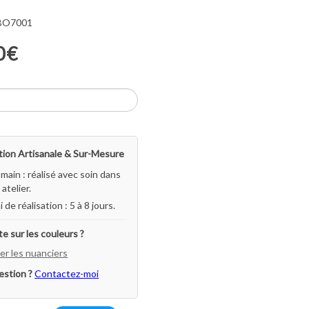
 BO7001
0€
ion Artisanale & Sur-Mesure
-main : réalisé avec soin dans
atelier.
i de réalisation : 5 à 8 jours.
e sur les couleurs ?
er les nuanciers
estion ?
Contactez-moi