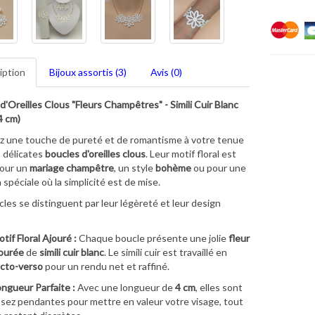
iption
Bijoux assortis (3)
Avis (0)
d'Oreilles Clous "Fleurs Champêtres" - Simili Cuir Blanc
4 cm)
 une touche de pureté et de romantisme à votre tenue
 délicates
boucles d'oreilles clous
. Leur motif floral est
pour un
mariage champêtre
, un style
bohème
ou pour une
 spéciale où la simplicité est de mise.
les se distinguent par leur légèreté et leur design
tif Floral Ajouré :
Chaque boucle présente une jolie
fleur
ourée
de
simili cuir blanc
. Le simili cuir est travaillé en
cto-verso
pour un rendu net et raffiné.
ngueur Parfaite :
Avec une longueur de
4 cm
, elles sont
sez pendantes pour mettre en valeur votre visage, tout