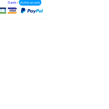
0 avis
/
écrire un avis