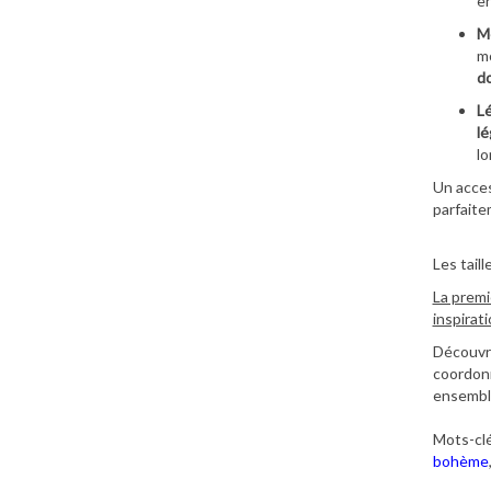
en
M
m
d
Lé
lé
lo
Un acces
parfaite
Les tail
La premi
inspirat
Découvre
coordonn
ensemble
Mots-clé
bohème