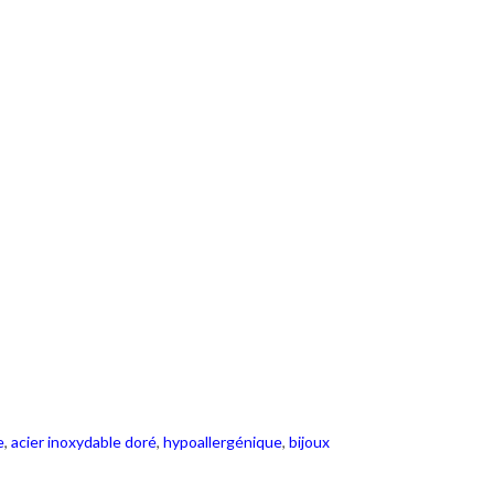
e
,
acier inoxydable doré
,
hypoallergénique
,
bijoux