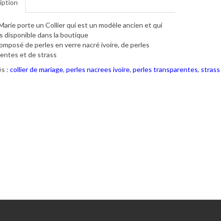
iption
arie porte un Collier qui est un modèle ancien et qui
us disponible dans la boutique
 composé de perles en verre nacré ivoire, de perles
entes et de strass
s :
collier de mariage
,
perles nacrees ivoire
,
perles transparentes
,
strass