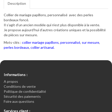
Description
Collier de mariage papillons, personnalisé avec des perles
bordeaux foncé.
Il s’agit d’un ancien modèle qui n’est plus disponible à la vente.
Je propose aujourd’hui d’autres créations uniques et la possibilité
de pièces sur mesure.
Mots-clés :
collier mariage papillons
,
personnalisé
,
sur mesure
,
perles bordeaux
,
collier artisanal.
Informations :
A propos
Conditions de vente
Politique de confidentialité
Sécurité des paiements
Foire aux questions
Services client :