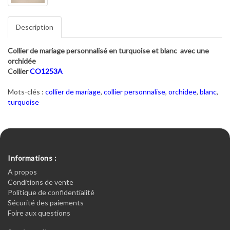
Description
Collier de mariage personnalisé en turquoise et blanc avec une
orchidée
Collier
CO1253A
Mots-clés :
collier de mariage
,
collier personnalise
,
orchidee
,
blanc
,
turquoise
Informations :
A propos
Conditions de vente
Politique de confidentialité
Sécurité des paiements
Foire aux questions