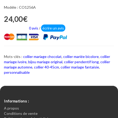
Modèle : CO1256A
24,00€
0 avis
/
écrire un avis
Mots-clés :
collier mariage chocolat
,
collier mariée bicolore
,
collier
mariage ivoire
,
bijou mariage original
,
collier pendentif long
,
collier
mariage automne
,
collier 40-45cm
,
collier mariage fantaisie
,
personnalisable
Informations :
A propos
Conditions de vente