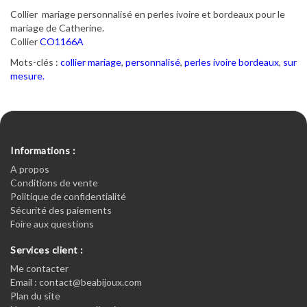
Collier mariage personnalisé en perles ivoire et bordeaux pour le
mariage de Catherine.
Collier
CO1166A
Mots-clés :
collier mariage
,
personnalisé
,
perles ivoire bordeaux
,
sur
mesure.
Informations :
A propos
Conditions de vente
Politique de confidentialité
Sécurité des paiements
Foire aux questions
Services client :
Me contacter
Email : contact@beabijoux.com
Plan du site