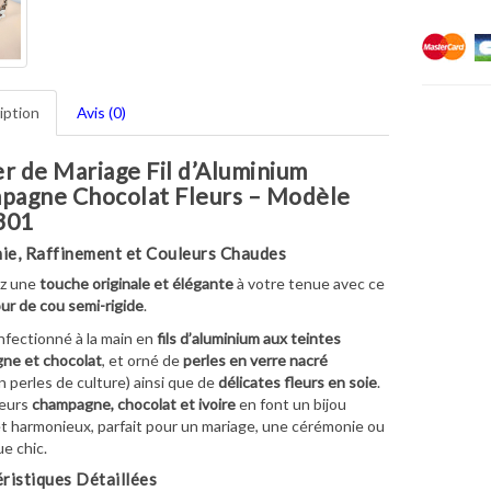
iption
Avis (0)
er de Mariage Fil d’Aluminium
pagne Chocolat Fleurs – Modèle
301
ie, Raffinement et Couleurs Chaudes
z une
touche originale et élégante
à votre tenue avec ce
our de cou semi-rigide
.
onfectionné à la main en
fils d’aluminium aux teintes
ne et chocolat
, et orné de
perles en verre nacré
on perles de culture) ainsi que de
délicates fleurs en soie
.
leurs
champagne, chocolat et ivoire
en font un bijou
t harmonieux, parfait pour un mariage, une cérémonie ou
e chic.
ristiques Détaillées