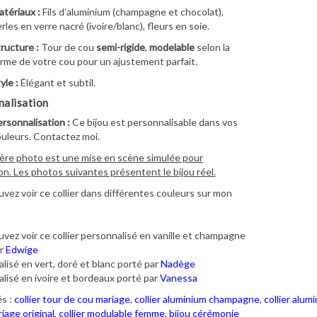
tériaux :
Fils d’aluminium (champagne et chocolat),
rles en verre nacré (ivoire/blanc), fleurs en soie.
ructure :
Tour de cou
semi-rigide
,
modelable
selon la
rme de votre cou pour un ajustement parfait.
yle :
Élégant et subtil.
alisation
rsonnalisation :
Ce bijou est personnalisable dans vos
uleurs. Contactez moi.
ère photo est une mise en scène simulée pour
ion. Les photos suivantes présentent le bijou réel.
vez voir ce collier dans différentes couleurs sur mon
vez voir ce collier personnalisé en vanille et champagne
ar
Edwige
lisé en vert, doré et blanc porté par
Nadège
lisé en ivoire et bordeaux porté par
Vanessa
s :
collier tour de cou mariage
,
collier aluminium champagne
,
collier alum
iage original
,
collier modulable femme
,
bijou cérémonie