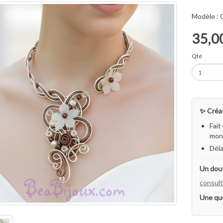
Modèle :
35,0
Qté
✨ Créat
Fait
mon 
Déla
Un dout
consult
Une qu