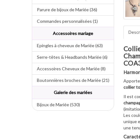
Parure de bijoux de Mariée (36)
Commandes personnalisées (1)
Descr
Accessoires mariage
Epingles à cheveux de Mariée (63)
Colli
Cham
Serre-têtes & Headbands Mariée (6)
COA
Accessoires Cheveux de Mariée (8)
Harmon
Boutonnières broches de Mariée (21)
Apporte
collier t
Galerie des mariées
Il est c
champag
Bijoux de Mariée (530)
(imitati
Les cou
unique e
une tenu
Caracté