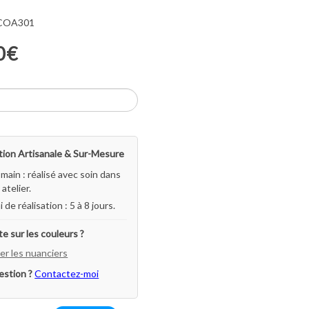
 COA301
0€
ion Artisanale & Sur-Mesure
-main : réalisé avec soin dans
atelier.
i de réalisation : 5 à 8 jours.
e sur les couleurs ?
er les nuanciers
estion ?
Contactez-moi