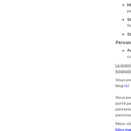
Ma
pe
St
fo
St
Personn
Pe
co
La premi
inspirat
Vous pou
blog
Ici
Vous pou
porté p
personna
personna
Mots-clé
bijou mar