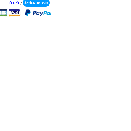
0 avis
/
écrire un avis