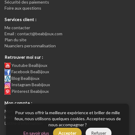
Sécurité des paiements
Foire aux questions
Services client :
Me contacter
Email : contact@beabijoux.com
Plan du site
Nuanciers personnalisation
Retrouver moi sur :
Youtube BeaBijoux
Facebook BeaBijoux
Blog BeaBijoux
Instagram Beabijoux
Pinterest Beabijoux
Mon compte :
Mon compte :
Pour vous offrir la meilleure expérience et briller de mille
Historique de commandes
feux, nous utilisons quelques cookies. Acceptez-vous de
Lettre d’information
nous accompagner ?
En savoir plus
Accepter
Refuser