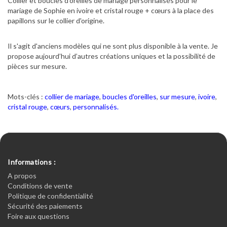
Collier et boucles d'oreilles de mariage personnalisés pour le
mariage de Sophie en ivoire et cristal rouge + cœurs à la place des
papillons sur le collier d'origine.
Il s'agit d'anciens modèles qui ne sont plus disponible à la vente. Je
propose aujourd’hui d’autres créations uniques et la possibilité de
pièces sur mesure.
Mots-clés :
collier de mariage
,
boucles d'oreilles
,
sur mesure
,
ivoire
,
cristal rouge
,
cœurs
,
personnalisés.
Informations :
A propos
Conditions de vente
Politique de confidentialité
Sécurité des paiements
Foire aux questions