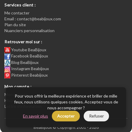
Services client :
Me contacter
Email : contact@beabijoux.com
Plan du site
Nuanciers personnalisation
Retrouver moi sur :
Youtube BeaBijoux
Facebook BeaBijoux
Blog BeaBijoux
Instagram Beabijoux
Pinterest Beabijoux
Mon compte :
Mon compte :
Pour vous offrir la meilleure expérience et briller de mille
Historique de commandes
feux, nous utilisons quelques cookies. Acceptez-vous de
Lettre d’information
nous accompagner ?
En savoir plus
Accepter
Refuser
BeaBijoux © Copyright 2001 - 2026