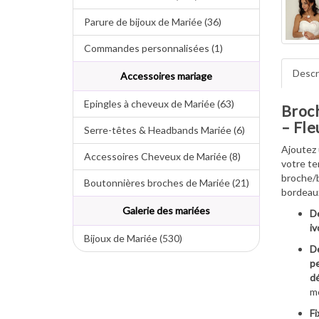
Parure de bijoux de Mariée (36)
Commandes personnalisées (1)
Descr
Accessoires mariage
Epingles à cheveux de Mariée (63)
Broc
– Fle
Serre-têtes & Headbands Mariée (6)
Ajoutez
Accessoires Cheveux de Mariée (8)
votre te
broche/b
Boutonnières broches de Mariée (21)
bordeaux
Galerie des mariées
De
iv
Bijoux de Mariée (530)
Dé
pe
dé
m
Fi