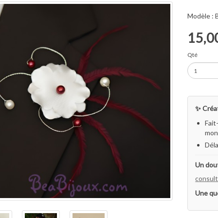
Modèle :
15,0
Qté
✨ Créat
Fait
mon 
Déla
Un dout
consult
Une qu