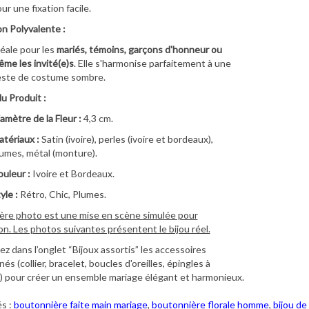
ur une fixation facile.
on Polyvalente :
éale pour les
mariés, témoins, garçons d'honneur ou
me les invité(e)s
. Elle s'harmonise parfaitement à une
este de costume sombre.
du Produit :
amètre de la Fleur :
4,3 cm.
tériaux :
Satin (ivoire), perles (ivoire et bordeaux),
umes, métal (monture).
uleur :
Ivoire et Bordeaux.
yle :
Rétro, Chic, Plumes.
ère photo est une mise en scène simulée pour
ion. Les photos suivantes présentent le bijou réel.
z dans l’onglet “Bijoux assortis” les accessoires
s (collier, bracelet, boucles d'oreilles, épingles à
 pour créer un ensemble mariage élégant et harmonieux.
s :
boutonnière faite main mariage
,
boutonnière florale homme
,
bijou d