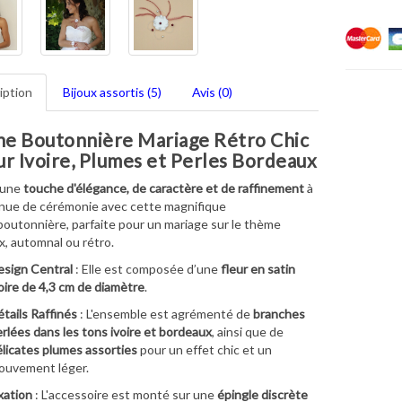
iption
Bijoux assortis (5)
Avis (0)
he Boutonnière Mariage Rétro Chic
ur Ivoire, Plumes et Perles Bordeaux
 une
touche d'élégance, de caractère et de raffinement
à
nue de cérémonie avec cette magnifique
outonnière, parfaite pour un mariage sur le thème
, automnal ou rétro.
sign Central
: Elle est composée d’une
fleur en satin
oire de 4,3 cm de diamètre
.
tails Raffinés
: L'ensemble est agrémenté de
branches
rlées dans les tons ivoire et bordeaux
, ainsi que de
licates plumes assorties
pour un effet chic et un
ouvement léger.
xation
: L'accessoire est monté sur une
épingle discrète