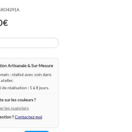
 BRO4291A
0€
ion Artisanale & Sur-Mesure
-main : réalisé avec soin dans
atelier.
i de réalisation : 5 à 8 jours.
e sur les couleurs ?
er les nuanciers
estion ?
Contactez-moi