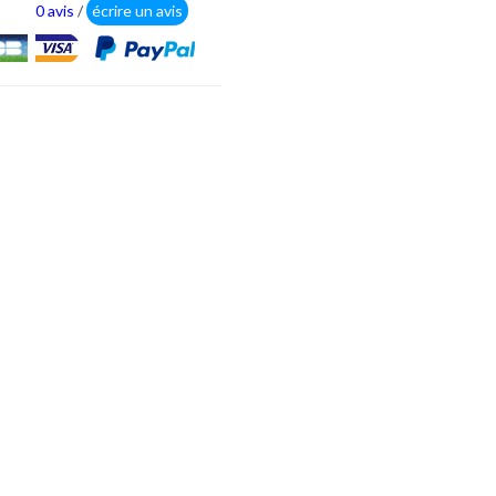
0 avis
/
écrire un avis