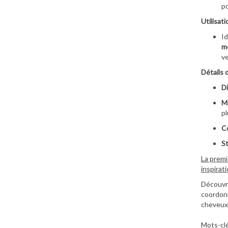
po
Utilisati
Id
mê
v
Détails 
Di
Ma
pl
Co
St
La premi
inspirat
Découvre
coordonné
cheveux)
Mots-clé