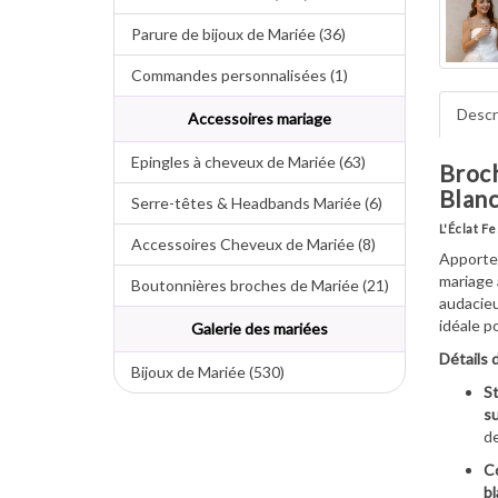
Parure de bijoux de Mariée (36)
Commandes personnalisées (1)
Descr
Accessoires mariage
Epingles à cheveux de Mariée (63)
Broch
Blanc
Serre-têtes & Headbands Mariée (6)
L'Éclat F
Accessoires Cheveux de Mariée (8)
Apporte
mariage 
Boutonnières broches de Mariée (21)
audacie
idéale p
Galerie des mariées
Détails 
Bijoux de Mariée (530)
St
su
de
Co
bl