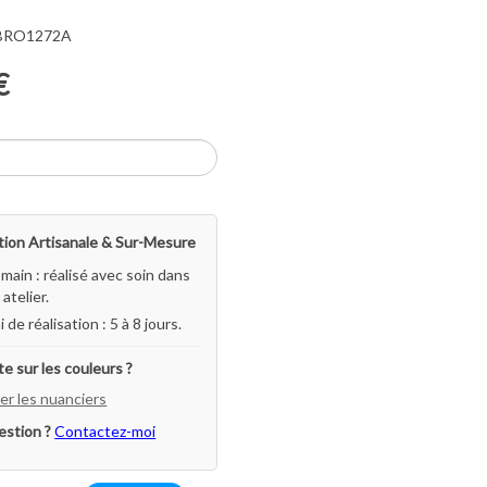
 BRO1272A
€
ion Artisanale & Sur-Mesure
-main : réalisé avec soin dans
atelier.
i de réalisation : 5 à 8 jours.
e sur les couleurs ?
er les nuanciers
estion ?
Contactez-moi