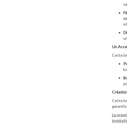
sa
Fi
c
et
Di
un
Un Acces
Cette br
Pe
bo
Bo
po
Création
Cette br
garantis
La premi
inspirat