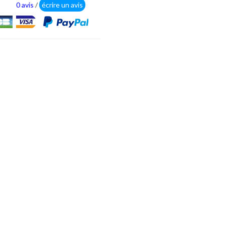
0 avis
/
écrire un avis