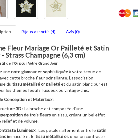
iption
Bijoux assortis (4)
Avis (0)
e Fleur Mariage Or Pailleté et Satin
 - Strass Champagne (6,3 cm)
estif de l'Or pour Votre Grand Jour
z une
note glamour et sophistiquée
à votre tenue de
avec cette broche fleur scintillante. L'association
use du
tissu métallisé or pailleté
et du satin blanc pur est
our les thèmes festifs, luxueux ou vintage-chic.
de Conception et Matériaux :
ructure 3D :
La broche est composée d'une
perposition de trois fleurs
en tissu, créant un bel effet
 relief et de volume.
ntraste Lumineux :
Les pétales alternent entre le
satin
anc
immaculé et le
tissu métallisé or
, pour un contraste