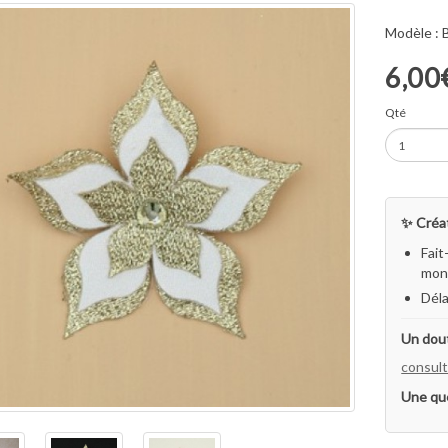
Modèle :
6,00
Qté
✨ Créat
Fait
mon 
Déla
Un dout
consult
Une qu