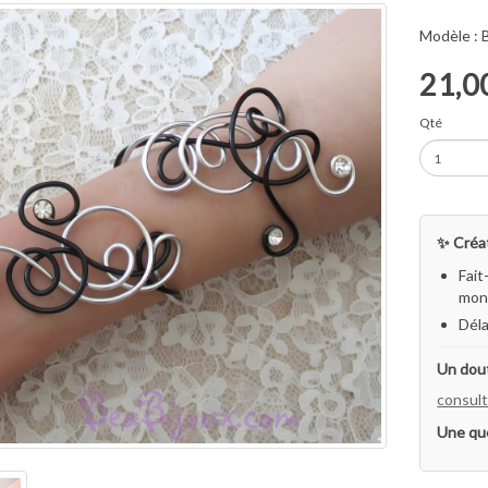
Modèle :
21,0
Qté
✨ Créat
Fait
mon 
Déla
Un dout
consult
Une qu