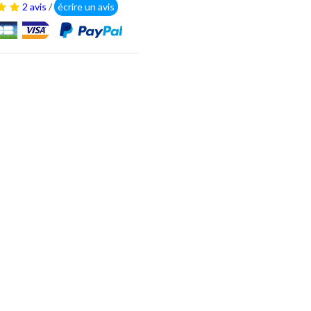
2 avis
/
écrire un avis