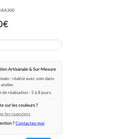
 BRA300
0€
ion Artisanale & Sur-Mesure
-main : réalisé avec soin dans
atelier.
i de réalisation : 5 à 8 jours.
e sur les couleurs ?
er les nuanciers
estion ?
Contactez-moi