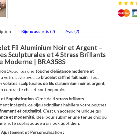
iption
Bijoux assortis (2)
Avis (2)
let Fil Aluminium Noir et Argent –
es Sculpturales et 4 Strass Brillants
le Moderne | BRA358S
ion :
Apportez une
touche d’élégance moderne et
à votre style avec ce
bracelet raffiné fait main
. Il est
en
volutes sculpturales de fils d’aluminium noir et argent
,
un contraste chic et contemporain.
 et Sophistication :
Orné de
4 strass brillants
ment intégrés, ce bijou scintillant habillera votre poignet
finement et originalité
. C'est un accessoire unique qui
lance et modernité
, idéal pour sublimer une tenue chic ou
ne note sophistiquée à un look quotidien.
 Ajustement et Personnalisation :