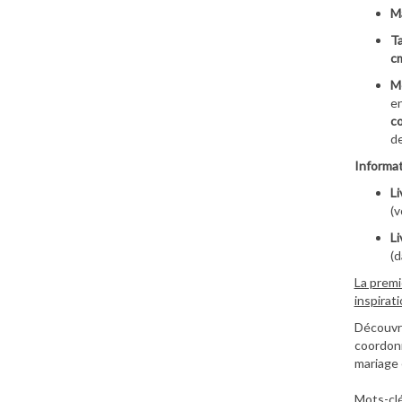
Ma
Ta
c
M
e
co
de
Informat
Li
(v
Li
(d
La premi
inspirat
Découvre
coordonn
mariage 
Mots-clé