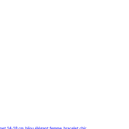
gnet 14-18 cm
,
bijou élégant femme
,
bracelet chic