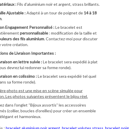
tériaux :
Fils d’aluminium noir et argent, strass brillants.
ille Ajustable :
Adapté à un tour de poignet de
14 à 18
m
.
on Engagement Personnalisé :
Le bracelet est
ntièrement
personnalisable
: modification de la taille et
uleurs des fils aluminium
. Contactez-moi pour discuter
 votre création.
ions de Livraison Importantes :
vraison en lettre suivie :
Le bracelet sera expédié à plat
ous devrez lui redonner sa forme ronde).
vraison en colissimo :
Le bracelet sera expédié tel quel
ans sa forme ronde).
ère photo est une mise en scène simulée pour
ion. Les photos suivantes présentent le bijou réel.
z dans l’onglet “Bijoux assortis” les accessoires
és (collier, boucles d'oreilles) pour créer un ensemble
élégant et harmonieux.
s :
bracelet aluminium noir argent
,
bracelet volutes strass
,
bracelet poi