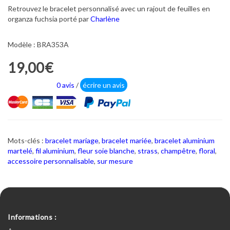
Retrouvez le bracelet personnalisé avec un rajout de feuilles en
organza fuchsia porté par
Charlène
Modèle : BRA353A
19,00€
0 avis
/
écrire un avis
Mots-clés :
bracelet mariage
,
bracelet mariée
,
bracelet aluminium
martelé
,
fil aluminium
,
fleur soie blanche
,
strass
,
champêtre
,
floral
,
accessoire personnalisable
,
sur mesure
Informations :