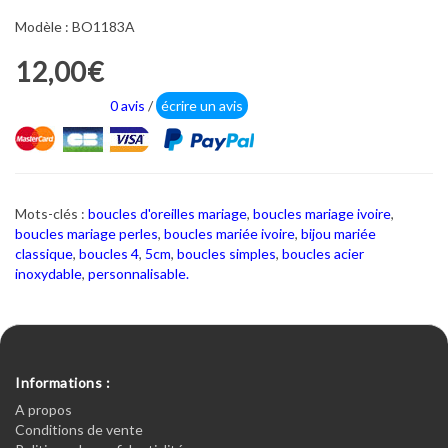
Modèle : BO1183A
12,00€
0 avis
/
écrire un avis
Mots-clés :
boucles d'oreilles mariage
,
boucles mariage ivoire
,
boucles mariage perles
,
boucles mariée ivoire
,
bijou mariée
classique
,
boucles 4
,
5cm
,
boucles simples
,
boucles acier
inoxydable
,
personnalisable.
Informations :
A propos
Conditions de vente