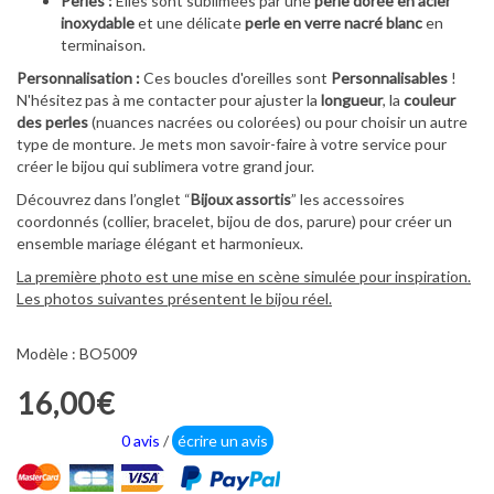
Perles :
Elles sont sublimées par une
perle dorée en acier
inoxydable
et une délicate
perle en verre nacré blanc
en
terminaison.
Personnalisation :
Ces boucles d'oreilles sont
Personnalisables
!
N'hésitez pas à me contacter pour ajuster la
longueur
, la
couleur
des perles
(nuances nacrées ou colorées) ou pour choisir un autre
type de monture. Je mets mon savoir-faire à votre service pour
créer le bijou qui sublimera votre grand jour.
Découvrez dans l’onglet “
Bijoux assortis
” les accessoires
coordonnés (collier, bracelet, bijou de dos, parure) pour créer un
ensemble mariage élégant et harmonieux.
La première photo est une mise en scène simulée pour inspiration.
Les photos suivantes présentent le bijou réel.
Modèle : BO5009
16,00€
0 avis
/
écrire un avis