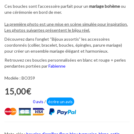
Ces boucles sont l'accessoire parfait pour un
mariage bohème
ou
une cérémonie en bord de mer.
La première photo est une mise en scène simulée pour inspiration.
Les photos suivantes présentent le bijou réel.
Découvrez dans l’onglet “Bijoux assortis” les accessoires
coordonnés (collier, bracelet, boucles, épingles, parure mariage)
pour créer un ensemble mariage élégant et harmonieux.
Retrouvez ces boucles personnalisées en blanc et rouge + perles
pendantes portées par
Fabienne
Modèle : BO359
15,00€
0 avis
/
écrire un avis
Mots-clés :
boucles d'oreilles fleur
,
bleu turquoise
,
blanc
,
satin
,