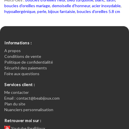
boucles d'oreilles mariage
,
demoiselle d'honneur
,
acier inoxydable
,
hypoallergénique
,
perle
,
bijoux fantaisie
,
boucles d'oreilles 5.8 cm
Informations :
A propos
Conditions de vente
Politique de confidentialité
Sécurité des paiements
Foire aux questions
Services client :
Me contacter
Email : contact@beabijoux.com
Plan du site
Nuanciers personnalisation
Retrouver moi sur :
Youtube BeaBijoux