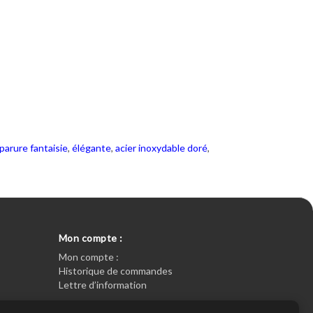
parure fantaisie
,
élégante
,
acier inoxydable doré
,
Mon compte :
Mon compte :
Historique de commandes
Lettre d’information