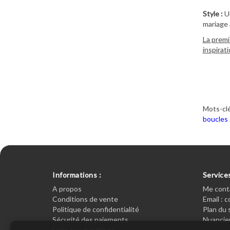
Style :
U
mariage 
La premi
inspirat
Mots-clé
boucles 
Informations :
Services
A propos
Me cont
Conditions de vente
Email : 
Politique de confidentialité
Plan du 
Sécurité des paiements
Nuancier
Foire aux questions