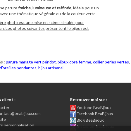
ne parure
fraîche, lumineuse et raffinée
, idéale pour un
avec une thématique végétale ou de la couleur verte.
ère photo est une mise en scène simulée pour
ion. Les photos suivantes présentent le bijou réel.
s :
parure mariage vert péridot
,
bijoux doré femme
,
collier perles vertes
,
d'oreilles pendantes
,
bijou artisanal.
 client :
Retrouver moi sur :
acter
Youtube BeaBijoux
contact@beabijoux.com
Facebook BeaBijoux
site
Blog BeaBijoux
s personnalisation
Instagram Beabijoux