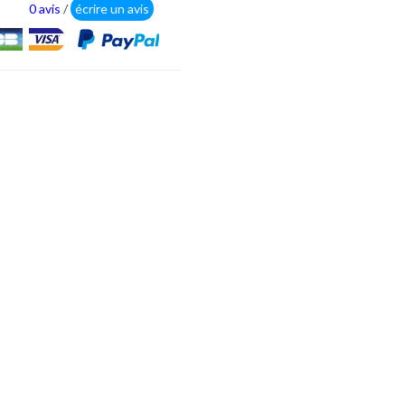
0 avis
/
écrire un avis