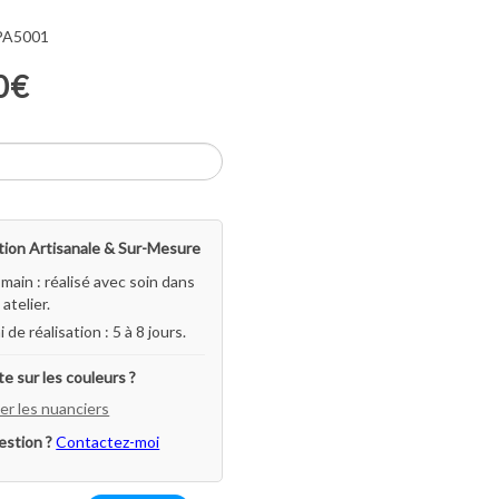
 PA5001
0€
ion Artisanale & Sur-Mesure
-main : réalisé avec soin dans
atelier.
i de réalisation : 5 à 8 jours.
e sur les couleurs ?
er les nuanciers
estion ?
Contactez-moi