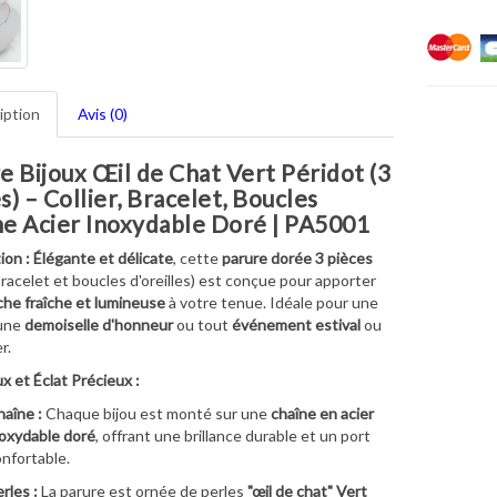
iption
Avis (0)
e Bijoux Œil de Chat Vert Péridot (3
s) – Collier, Bracelet, Boucles
e Acier Inoxydable Doré | PA5001
ion :
Élégante et délicate
, cette
parure dorée 3 pièces
 bracelet et boucles d'oreilles) est conçue pour apporter
he fraîche et lumineuse
à votre tenue. Idéale pour une
 une
demoiselle d'honneur
ou tout
événement estival
ou
r.
x et Éclat Précieux :
aîne :
Chaque bijou est monté sur une
chaîne en acier
oxydable doré
, offrant une brillance durable et un port
nfortable.
rles :
La parure est ornée de perles
"œil de chat" Vert