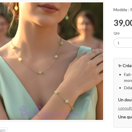
Modèle :
39,0
Qté
✨ Créat
Fait
mon 
Déla
Un dout
consult
Une qu