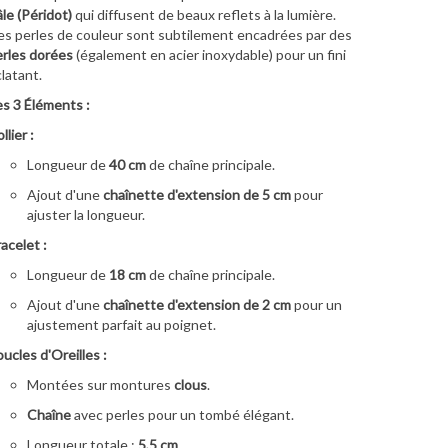
le (Péridot)
qui diffusent de beaux reflets à la lumière.
s perles de couleur sont subtilement encadrées par des
rles dorées
(également en acier inoxydable) pour un fini
latant.
es 3 Éléments :
llier :
Longueur de
40 cm
de chaîne principale.
Ajout d'une
chaînette d'extension de 5 cm
pour
ajuster la longueur.
acelet :
Longueur de
18 cm
de chaîne principale.
Ajout d'une
chaînette d'extension de 2 cm
pour un
ajustement parfait au poignet.
ucles d'Oreilles :
Montées sur montures
clous
.
Chaîne
avec perles pour un tombé élégant.
Longueur totale :
5,5 cm
.