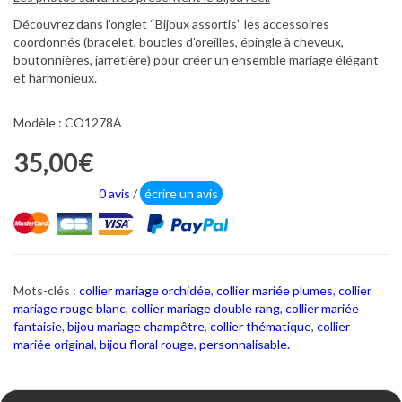
Découvrez dans l’onglet “Bijoux assortis” les accessoires
coordonnés (bracelet, boucles d'oreilles, épingle à cheveux,
boutonnières, jarretière) pour créer un ensemble mariage élégant
et harmonieux.
Modèle : CO1278A
35,00€
0 avis
/
écrire un avis
Mots-clés :
collier mariage orchidée
,
collier mariée plumes
,
collier
mariage rouge blanc
,
collier mariage double rang
,
collier mariée
fantaisie
,
bijou mariage champêtre
,
collier thématique
,
collier
mariée original
,
bijou floral rouge
,
personnalisable.