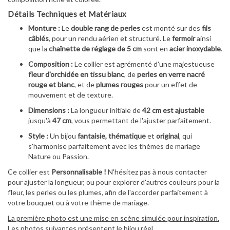
Détails Techniques et Matériaux
Monture :
Le
double rang de perles
est monté sur des
fils
câblés
, pour un rendu aérien et structuré. Le
fermoir
ainsi
que la
chaînette de réglage de 5 cm
sont en
acier inoxydable
.
Composition :
Le collier est agrémenté d'une majestueuse
fleur d'orchidée en tissu blanc
, de
perles en verre nacré
rouge et blanc
, et de
plumes rouges
pour un effet de
mouvement et de texture.
Dimensions :
La longueur initiale de
42 cm est ajustable
jusqu'à
47 cm
, vous permettant de l'ajuster parfaitement.
Style :
Un bijou
fantaisie, thématique
et
original
, qui
s'harmonise parfaitement avec les thèmes de mariage
Nature ou Passion.
Ce collier est
Personnalisable !
N'hésitez pas à nous contacter
pour ajuster la longueur, ou pour explorer d'autres couleurs pour la
fleur, les perles ou les plumes, afin de l'accorder parfaitement à
votre bouquet ou à votre thème de mariage.
La première photo est une mise en scène simulée pour inspiration.
Les photos suivantes présentent le bijou réel.