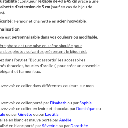
ustabilité :
Longueur
réglable de 40 à 45 cm
grâce à une
aînette d’extension de 5 cm
(sauf en cas de bijou de
s).
curité :
Fermoir et chaînette en
acier inoxydable
.
alisation
le est
personnalisable dans vos couleurs ou modifiable
.
ère photo est une mise en scène simulée pour
ion. Les photos suivantes présentent le bijou réel.
z dans l’onglet “Bijoux assortis” les accessoires
és (bracelet, boucles d'oreilles) pour créer un ensemble
élégant et harmonieux.
vez voir ce collier dans différentes couleurs sur mon
vez voir ce collier porté par
Elisabeth
ou par
Sophie
vez voir ce collier en ivoire et chocolat par
Dominique
ou
ale
ou par
Ginette
ou par
Laëtitia
lisé en blanc et mauve porté par
Amélie
lisé en blanc porté par
Séverine
ou par
Dorothée