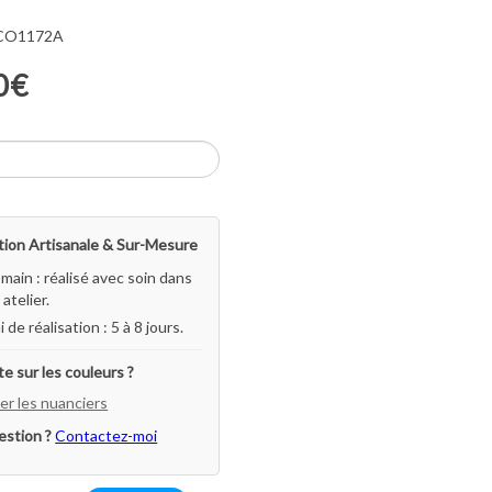
 CO1172A
0€
ion Artisanale & Sur-Mesure
-main : réalisé avec soin dans
atelier.
i de réalisation : 5 à 8 jours.
e sur les couleurs ?
er les nuanciers
estion ?
Contactez-moi