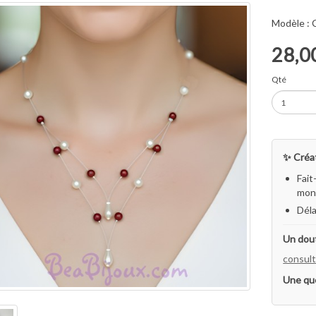
Modèle :
28,0
Qté
✨ Créat
Fait
mon 
Déla
Un dout
consult
Une qu