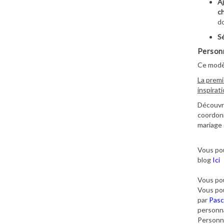
Aj
ch
do
Sé
Personn
Ce modè
La premi
inspirat
Découvre
coordonn
mariage 
Vous pou
blog
Ici
Vous pou
Vous pou
par
Pasc
personna
Personna