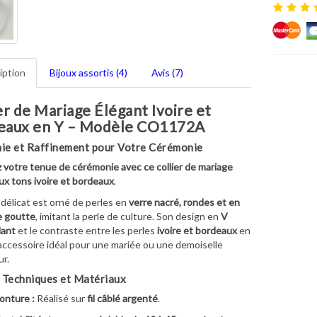
iption
Bijoux assortis (4)
Avis (7)
er de Mariage Élégant Ivoire et
eaux en Y – Modèle CO1172A
ie et Raffinement pour Votre Cérémonie
 votre tenue de cérémonie avec ce collier de mariage
aux tons ivoire et bordeaux
.
 délicat est orné de perles en
verre nacré, rondes et en
e goutte
, imitant la perle de culture. Son design en
V
ant
et le contraste entre les perles
ivoire et bordeaux
en
accessoire idéal pour une mariée ou une demoiselle
r.
 Techniques et Matériaux
onture :
Réalisé sur
fil câblé argenté
.