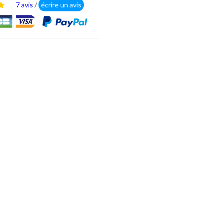
7 avis
/
écrire un avis