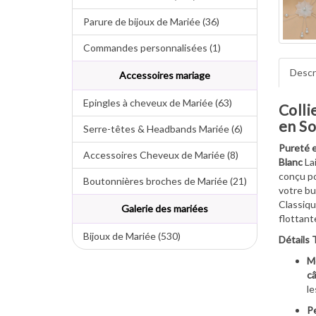
Parure de bijoux de Mariée (36)
Commandes personnalisées (1)
Descr
Accessoires mariage
Epingles à cheveux de Mariée (63)
Colli
en So
Serre-têtes & Headbands Mariée (6)
Pureté e
Accessoires Cheveux de Mariée (8)
Blanc
La
conçu po
Boutonnières broches de Mariée (21)
votre bu
Classiqu
Galerie des mariées
flottant
Bijoux de Mariée (530)
Détails 
M
câ
le
Pe