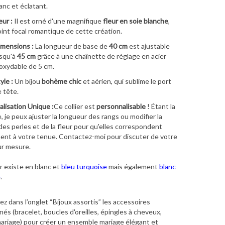
anc et éclatant.
eur :
Il est orné d'une magnifique
fleur en soie blanche
,
int focal romantique de cette création.
mensions :
La longueur de base de
40 cm
est ajustable
squ'à
45 cm
grâce à une chaînette de réglage en acier
oxydable de 5 cm.
yle :
Un bijou
bohème chic
et aérien, qui sublime le port
 tête.
lisation Unique :
Ce collier est
personnalisable
! Étant la
e, je peux ajuster la longueur des rangs ou modifier la
des perles et de la fleur pour qu'elles correspondent
nt à votre tenue. Contactez-moi pour discuter de votre
ur mesure.
er existe en blanc et
bleu turquoise
mais également
blanc
e
.
z dans l’onglet “Bijoux assortis” les accessoires
és (bracelet, boucles d'oreilles, épingles à cheveux,
ariage) pour créer un ensemble mariage élégant et