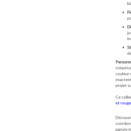
bl
Fl
po
Di
ju
in
St
de
Personna
créatric
couleur 
exacteme
projet s
Ce colli
et roug
Découvre
coordonn
parure m