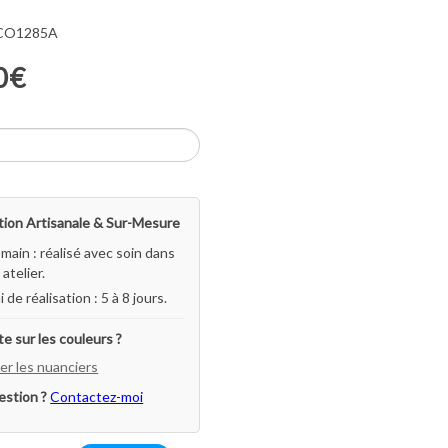
 CO1285A
0€
ion Artisanale & Sur-Mesure
-main : réalisé avec soin dans
atelier.
i de réalisation : 5 à 8 jours.
e sur les couleurs ?
er les nuanciers
estion ?
Contactez-moi