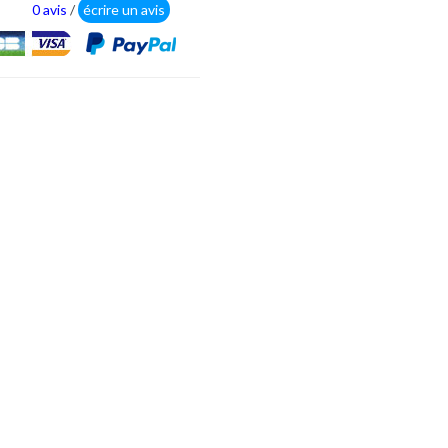
0 avis
/
écrire un avis