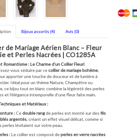
iption
Bijoux assortis (4)
Avis (0)
er de Mariage Aérien Blanc – Fleur
ie et Perles Nacrées | CO1285A
t Romantisme : Le Charme d'un Collier Fleuri
issez-vous séduire par ce
collier de mariage bohème
,
ur apporter une touche de douceur et de lumière à
stier. Idéal pour un thème Nature, Champêtre ou
e, ce bijou tout en blanc combine la légèreté des perles
es et l'élégance intemporelle d'une fleur faite main.
Techniques et Matériaux :
onture :
Ce
double rang
de perles est monté sur des
fils
blés argentés
, créant un effet visuel délicat, comme si
s perles lévitaient sur votre peau.
rles :
Le collier est composé de
perles en verre nacrées