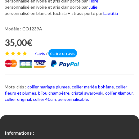
personnalisé en ivoire et gris clair porté par
Flore
personnalisé en ivoire et gris clair porté par
Julie
personnalisé en blanc et fuchsia + strass porté par
Laëtitia
Modèle : CO1239A
35,00€
7 avis
/
écrire un avis
Mots-clés :
collier mariage plumes
,
collier mariée bohème
,
collier
fleurs et plumes
,
bijou champêtre
,
cristal swarovski
,
collier glamour
,
collier original
,
collier 40cm
,
personnalisable.
Informations :