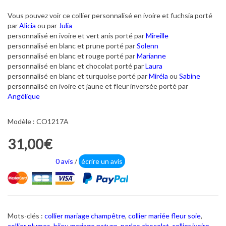
Vous pouvez voir ce collier personnalisé en ivoire et fuchsia porté
par
Alicia
ou par
Julia
personnalisé en ivoire et vert anis porté par
Mireille
personnalisé en blanc et prune porté par
Solenn
personnalisé en blanc et rouge porté par
Marianne
personnalisé en blanc et chocolat porté par
Laura
personnalisé en blanc et turquoise porté par
Miréla
ou
Sabine
personnalisé en ivoire et jaune et fleur inversée porté par
Angélique
Modèle : CO1217A
31,00€
0 avis
/
écrire un avis
Mots-clés :
collier mariage champêtre
,
collier mariée fleur soie
,
collier plumes
,
bijou mariage nature
,
perles chocolat
,
collier ivoire
,