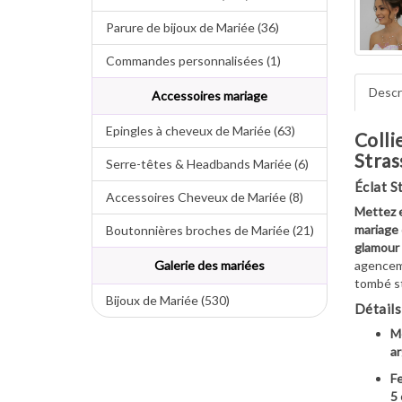
Parure de bijoux de Mariée (36)
Commandes personnalisées (1)
Descr
Accessoires mariage
Epingles à cheveux de Mariée (63)
Colli
Stra
Serre-têtes & Headbands Mariée (6)
Éclat S
Accessoires Cheveux de Mariée (8)
Mettez e
mariage 
Boutonnières broches de Mariée (21)
glamour 
agenceme
Galerie des mariées
tombé s
Bijoux de Mariée (530)
Détails
M
a
Fe
5