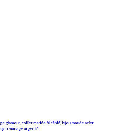
iage glamour
,
collier mariée fil câblé
,
bijou mariée acier
bijou mariage argenté