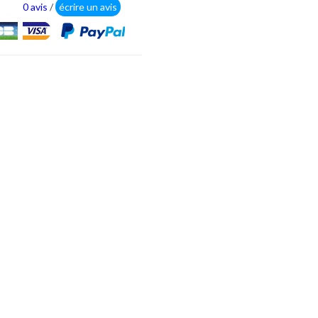
0 avis
/
écrire un avis