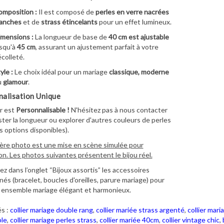
mposition :
Il est composé de
perles en verre nacrées
lanches
et de
strass étincelants
pour un effet lumineux.
mensions :
La longueur de base de
40 cm est ajustable
squ'à
45 cm
, assurant un ajustement parfait à votre
colleté.
yle :
Le choix idéal pour un mariage
classique, moderne
u
glamour
.
alisation Unique
er est
Personnalisable !
N'hésitez pas à nous contacter
ster la longueur ou explorer d'autres couleurs de perles
es options disponibles).
ère photo est une mise en scène simulée pour
ion. Les photos suivantes présentent le bijou réel.
z dans l’onglet “Bijoux assortis” les accessoires
és (bracelet, boucles d'oreilles, parure mariage) pour
 ensemble mariage élégant et harmonieux.
s :
collier mariage double rang
,
collier mariée strass argenté
,
collier mar
ble
,
collier mariage perles strass
,
collier mariée 40cm
,
collier vintage chic
,