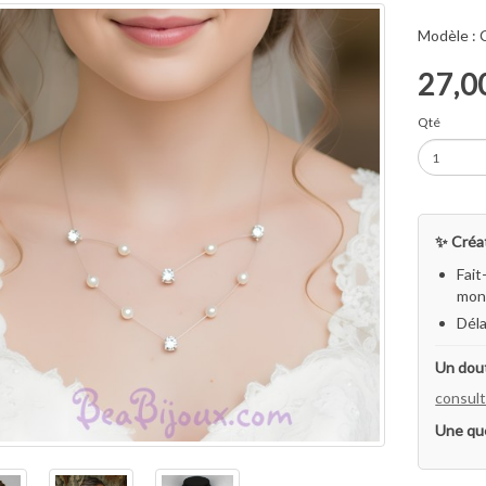
Modèle :
27,0
Qté
✨ Créat
Fait
mon 
Déla
Un dout
consult
Une qu