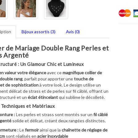
iption
Bijoux assortis (3)
Avis (0)
er de Mariage Double Rang Perles et
ss Argenté
tructuré : Un Glamour Chic et Lumineux
n valeur votre élégance
avec ce
magnifique collier de
double rang
, parfait pour apporter une
touche de
et de sophistication
à votre look. Le design utilise un
nt délicat de strass et de perles sur fil câblé, offrant un
tructuré et un
éclat étincelant
qui sublime le décolleté.
 Techniques et Matériaux
onture :
Les perles et strass sont montés sur un
fil câblé
rgenté
solide et délicat, créant deux rangées distinctes.
rmeture :
Le
fermoir
ainsi que la
chaînette de réglage de
 cm
sont réalisés en
acier inoxydable