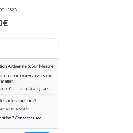
 CO1282A
0€
ion Artisanale & Sur-Mesure
-main : réalisé avec soin dans
atelier.
i de réalisation : 5 à 8 jours.
e sur les couleurs ?
er les nuanciers
estion ?
Contactez-moi