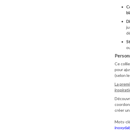
Co
b
Di
ju
dé
St
o
Personn
Ce colli
pour aju
(selon l
La premi
inspirat
Découvre
coordonn
créer un
Mots-clé
inoxyda