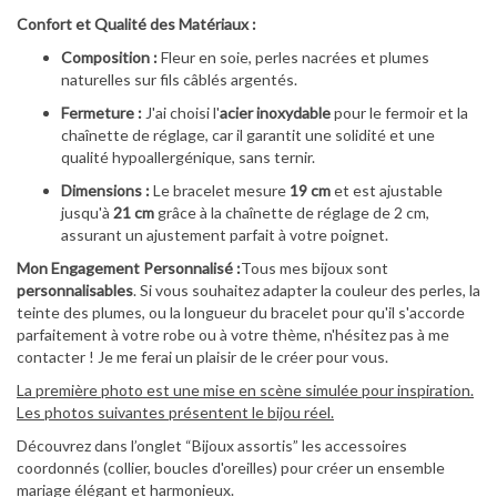
Confort et Qualité des Matériaux :
Composition :
Fleur en soie, perles nacrées et plumes
naturelles sur fils câblés argentés.
Fermeture :
J'ai choisi l'
acier inoxydable
pour le fermoir et la
chaînette de réglage, car il garantit une solidité et une
qualité hypoallergénique, sans ternir.
Dimensions :
Le bracelet mesure
19 cm
et est ajustable
jusqu'à
21 cm
grâce à la chaînette de réglage de 2 cm,
assurant un ajustement parfait à votre poignet.
Mon Engagement Personnalisé :
Tous mes bijoux sont
personnalisables
. Si vous souhaitez adapter la couleur des perles, la
teinte des plumes, ou la longueur du bracelet pour qu'il s'accorde
parfaitement à votre robe ou à votre thème, n'hésitez pas à me
contacter ! Je me ferai un plaisir de le créer pour vous.
La première photo est une mise en scène simulée pour inspiration.
Les photos suivantes présentent le bijou réel.
Découvrez dans l’onglet “Bijoux assortis” les accessoires
coordonnés (collier, boucles d'oreilles) pour créer un ensemble
mariage élégant et harmonieux.