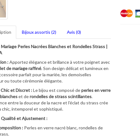
iption
Bijoux assortis (2)
Avis (0)
 Mariage Perles Nacrées Blanches et Rondelles Strass |
A
ion :
Apportez élégance et brillance à votre poignet avec
let de mariage raffiné
. Son design délicat et lumineux en
accessoire parfait pour la mariée, les demoiselles
r ou toute cérémonie élégante.
 Chic et Discret :
Le bijou est composé de
perles en verre
 blanches
et de
rondelles de strass scintillantes
.
ance entre la douceur de la nacre et l'éclat du strass crée
 chic, intemporel et sophistiqué.
 Qualité et Ajustement :
mposition :
Perles en verre nacré blanc, rondelles de
rass.