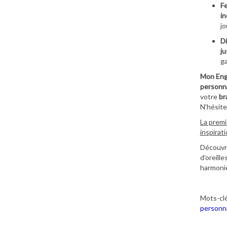
Fe
in
jo
Di
ju
ga
Mon Eng
personna
votre
br
N'hésite
La premi
inspirat
Découvre
d'oreill
harmoni
Mots-clé
personna