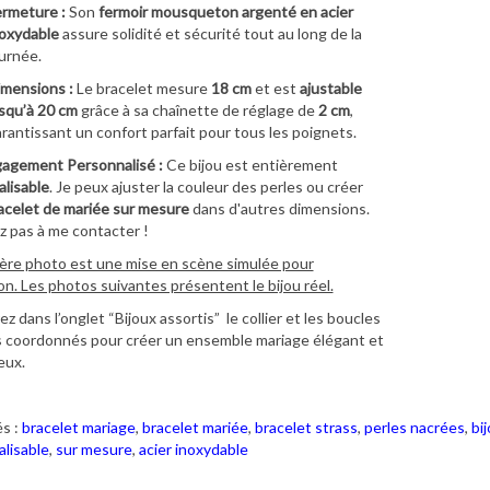
rmeture :
Son
fermoir mousqueton argenté en acier
oxydable
assure solidité et sécurité tout au long de la
urnée.
mensions :
Le bracelet mesure
18 cm
et est
ajustable
squ’à 20 cm
grâce à sa chaînette de réglage de
2 cm
,
rantissant un confort parfait pour tous les poignets.
agement Personnalisé :
Ce bijou est entièrement
lisable
. Je peux ajuster la couleur des perles ou créer
acelet de mariée sur mesure
dans d'autres dimensions.
z pas à me contacter !
ère photo est une mise en scène simulée pour
ion. Les photos suivantes présentent le bijou réel.
z dans l’onglet “Bijoux assortis” le collier et les boucles
es coordonnés pour créer un ensemble mariage élégant et
eux.
s :
bracelet mariage
,
bracelet mariée
,
bracelet strass
,
perles nacrées
,
bi
lisable
,
sur mesure
,
acier inoxydable