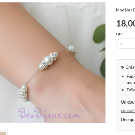
Modèle :
18,0
Qté
✨ Créat
Fait
mon 
Déla
Un dout
consult
Une qu