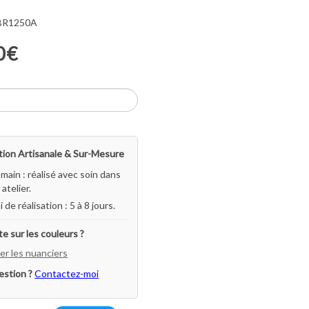
 BR1250A
0€
ion Artisanale & Sur-Mesure
-main : réalisé avec soin dans
atelier.
i de réalisation : 5 à 8 jours.
e sur les couleurs ?
er les nuanciers
estion ?
Contactez-moi