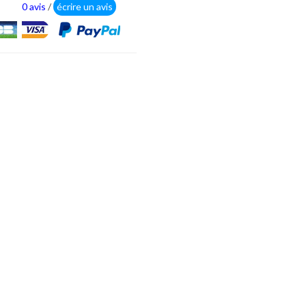
0 avis
/
écrire un avis