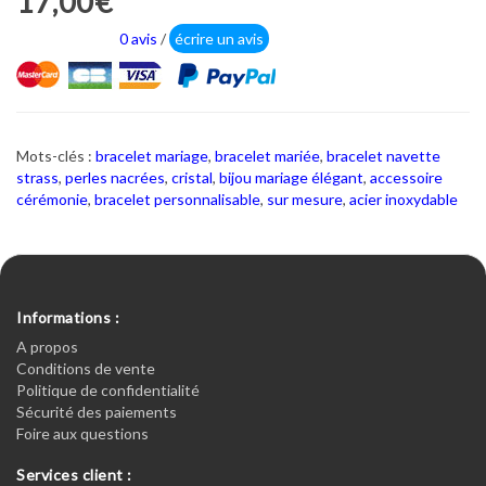
17,00€
0 avis
/
écrire un avis
Mots-clés :
bracelet mariage
,
bracelet mariée
,
bracelet navette
strass
,
perles nacrées
,
cristal
,
bijou mariage élégant
,
accessoire
cérémonie
,
bracelet personnalisable
,
sur mesure
,
acier inoxydable
Informations :
A propos
Conditions de vente
Politique de confidentialité
Sécurité des paiements
Foire aux questions
Services client :