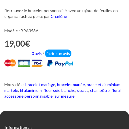
Retrouvez le bracelet personnalisé avec un rajout de feuilles en
organza fuchsia porté par
Charlène
Modèle : BRA353A
19,00€
0 avis
/
écrire un avis
Mots-clés :
bracelet mariage
,
bracelet mariée
,
bracelet aluminium
martelé
,
fil aluminium
,
fleur soie blanche
,
strass
,
champêtre
,
floral
,
accessoire personnalisable
,
sur mesure
Informations :